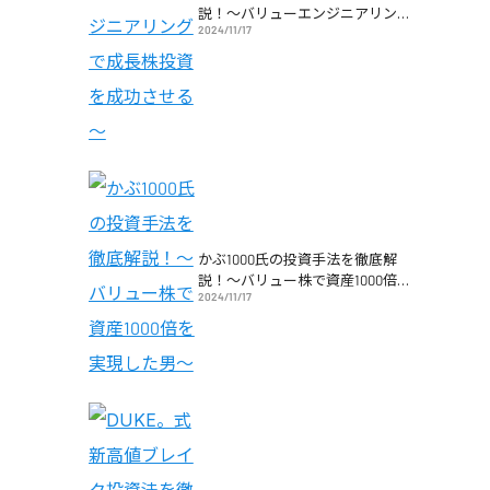
説！～バリューエンジニアリング
2024/11/17
で成長株投資を成功させる～
かぶ1000氏の投資手法を徹底解
説！～バリュー株で資産1000倍を
2024/11/17
実現した男～