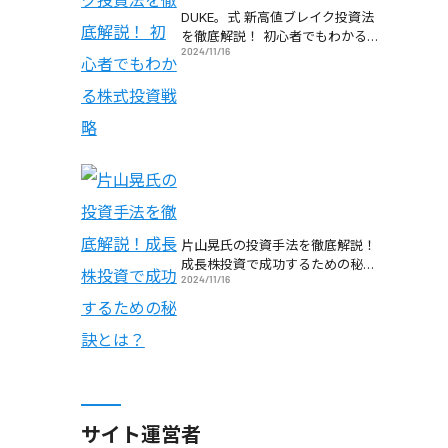
DUKE。式 新高値ブレイク投資法
を徹底解説！ 初心者でもわかる株
2024/11/16
式投資戦略
片山晃氏の投資手法を徹底解説！
成長株投資で成功するための秘訣
2024/11/16
とは？
サイト運営者